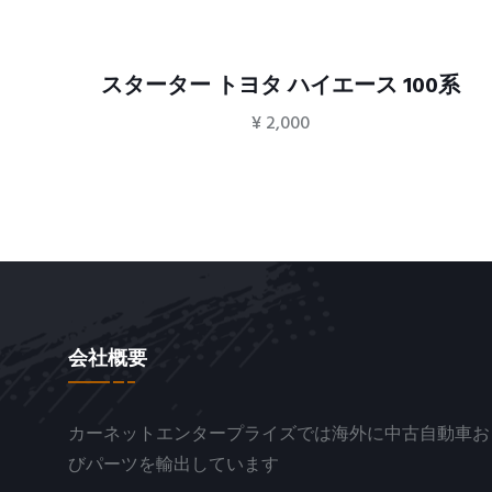
ース 100系
フェンダー左 トヨタ カローラ
¥
700
会社概要
カーネットエンタープライズでは海外に中古自動車お
びパーツを輸出しています