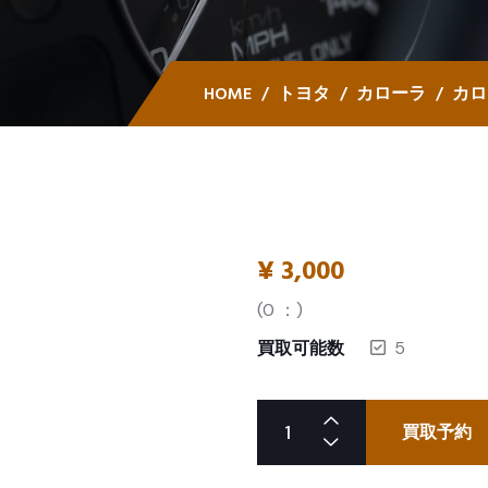
HOME
トヨタ
カローラ
カロ
¥
3,000
(
0
：)
買取可能数
5
買取予約