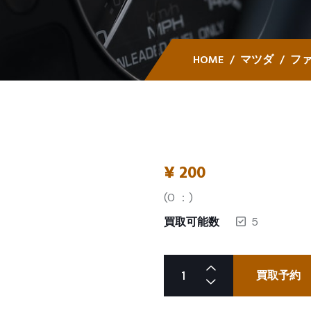
HOME
マツダ
フ
¥
200
(
0
：)
買取可能数
5
買取予約