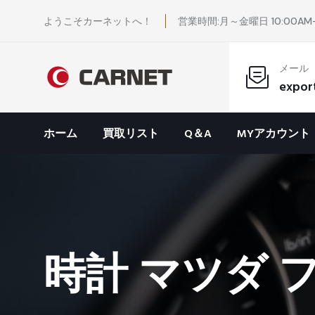
ようこそカーネットへ！
営業時間:月～金曜日 10:00AM-
メール
expor
ホーム
買取リスト
Q＆A
MYアカウント
時計 マツダ フ