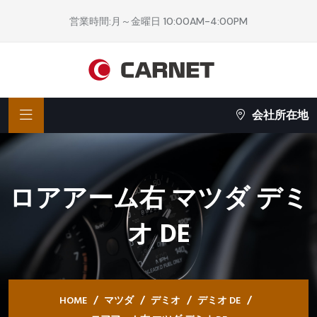
営業時間:月～金曜日 10:00AM-4:00PM
会社所在地
ロアアーム右 マツダ デミ
オ DE
HOME
マツダ
デミオ
デミオ DE