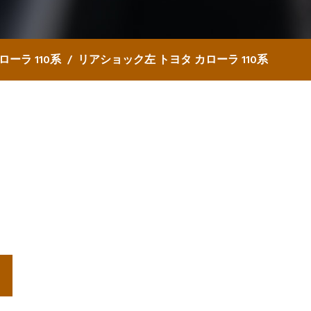
ローラ 110系
リアショック左 トヨタ カローラ 110系