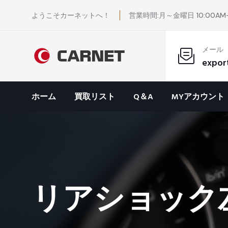
ようこそカーネットへ！
営業時間:月～金曜日 10:00AM-
メール
expor
ホーム
買取リスト
Q＆A
MYアカウント
リアショック左