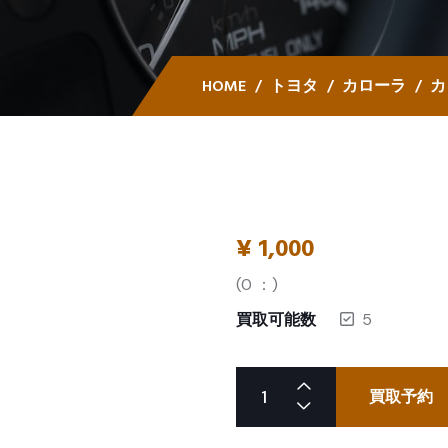
HOME
トヨタ
カローラ
カ
¥
1,000
(
0
：)
買取可能数
5
買取予約