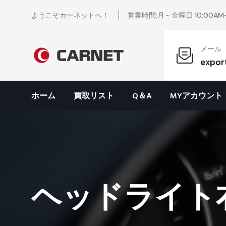
ようこそカーネットへ！
営業時間:月～金曜日 10:00AM-
メール
expor
ホーム
買取リスト
Q＆A
MYアカウント
ヘッドライト右