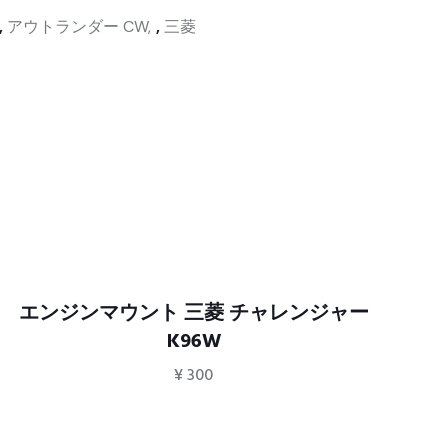
,
アウトランダー CW
,
三菱
エンジンマウント 三菱 チャレンジャー
フ
K96W
¥
300