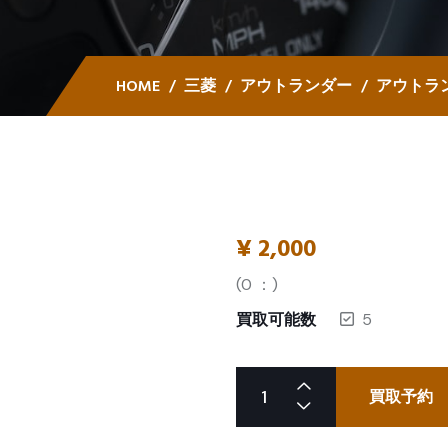
HOME
三菱
アウトランダー
アウトラン
¥
2,000
(
0
：)
買取可能数
5
買取予約