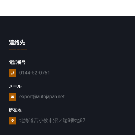
連絡先
電話番号
0144-52-0761
メール
export@autojapan.net
所在地
北海道苫小牧市沼ノ端8番地87