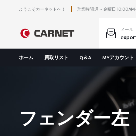
ようこそカーネットへ！
営業時間:月～金曜日 10:00AM-
メール
expor
ホーム
買取リスト
Q＆A
MYアカウント
フェンダー左 