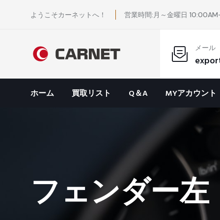
ようこそカーネットへ！
営業時間:月～金曜日 10:00AM-
メール
expor
ホーム
買取リスト
Q＆A
MYアカウント
フェンダー左 