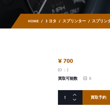
HOME
トヨタ
スプリンター
スプリンタ
¥
700
(
0
：)
買取可能数
5
買取予約