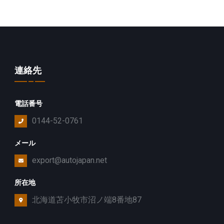
連絡先
電話番号
0144-52-0761
メール
export@autojapan.net
所在地
北海道苫小牧市沼ノ端8番地87