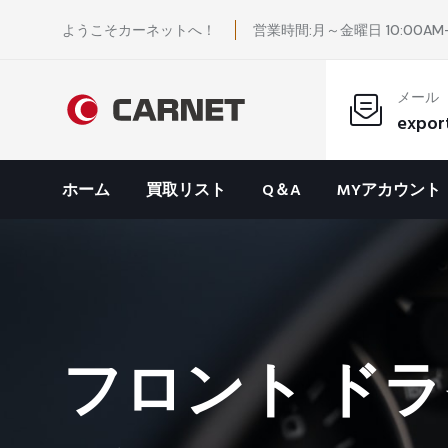
ようこそカーネットへ！
営業時間:月～金曜日 10:00AM-
メール
expor
ホーム
買取リスト
Q＆A
MYアカウント
フロント ドラ