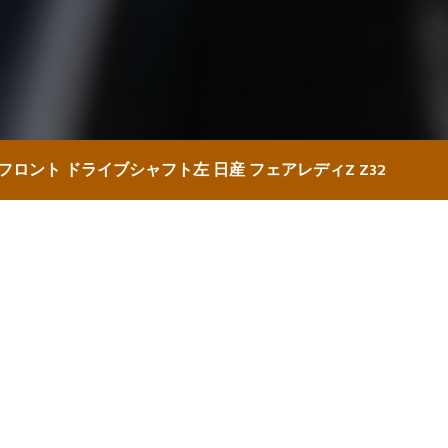
フロント ドライブシャフト左 日産 フェアレディZ Z32