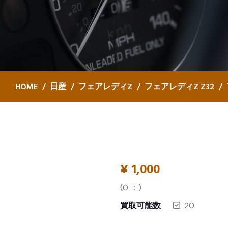
HOME
日産
フェアレディZ
フェアレディZ Z32
¥
1,000
(
0
：)
買取可能数
20