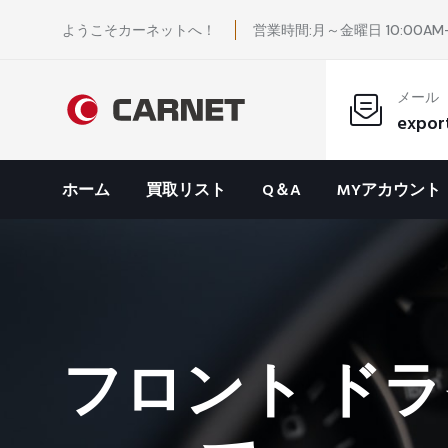
ようこそカーネットへ！
営業時間:月～金曜日 10:00AM-
メール
expor
ホーム
買取リスト
Q＆A
MYアカウント
フロント ドラ