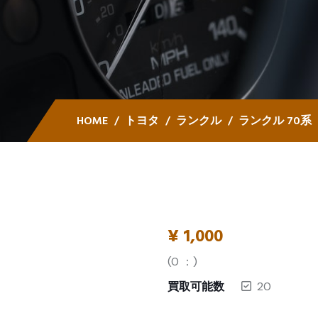
HOME
トヨタ
ランクル
ランクル 70系
¥
1,000
(
0
：)
買取可能数
20