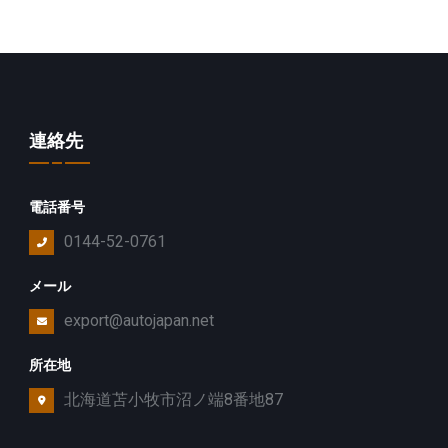
連絡先
電話番号
0144-52-0761
メール
export@autojapan.net
所在地
北海道苫小牧市沼ノ端8番地87