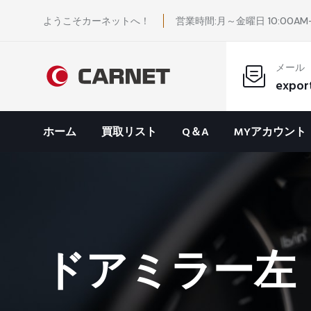
ようこそカーネットへ！
営業時間:月～金曜日 10:00AM-
メール
expor
ホーム
買取リスト
Q＆A
MYアカウント
ドアミラー左 