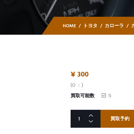
HOME
トヨタ
カローラ
¥
300
(
0
：)
買取可能数
5
買取予約