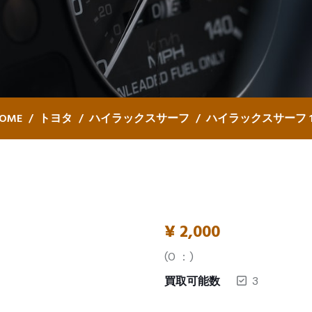
OME
トヨタ
ハイラックスサーフ
ハイラックスサーフ 1
¥
2,000
(
0
：)
買取可能数
3