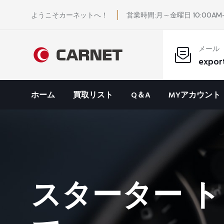
ようこそカーネットへ！
営業時間:月～金曜日 10:00AM-
メール
expor
ホーム
買取リスト
Q＆A
MYアカウント
スターター ト