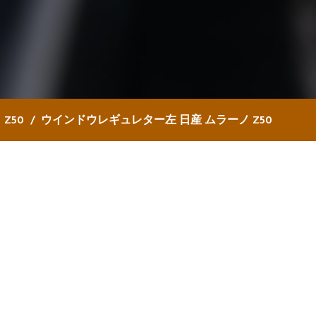
Z50
ウインドウレギュレター左 日産 ムラーノ Z50