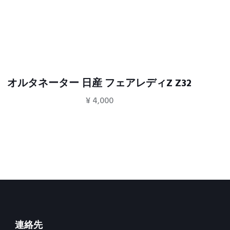
オルタネーター 日産 フェアレディZ Z32
ウ
¥
4,000
連絡先