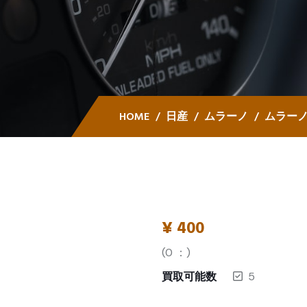
HOME
日産
ムラーノ
ムラーノ 
¥
400
(
0
：)
買取可能数
5