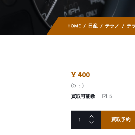
HOME
日産
テラノ
テラ
¥
400
(
0
：)
買取可能数
5
買取予約