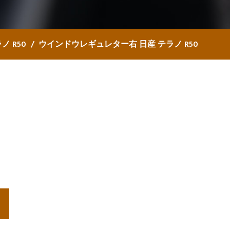
ノ R50
ウインドウレギュレター右 日産 テラノ R50