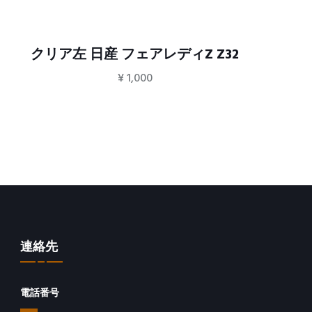
クリア左 日産 フェアレディZ Z32
フ
¥
1,000
連絡先
電話番号