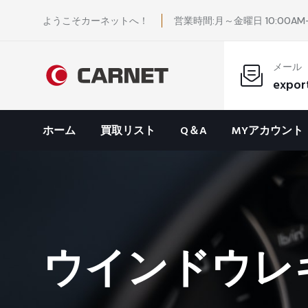
ようこそカーネットへ！
営業時間:月～金曜日 10:00AM-
メール
expor
ホーム
買取リスト
Q＆A
MYアカウント
ウインドウレギ